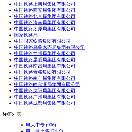
中国铁路上海局集团有限公司
中国铁路西安局集团有限公司
中国铁路北京局集团有限公司
中国铁路济南局集团有限公司
中国铁路太原局集团有限公司
国家铁路局
中国国家铁路集团有限公司
中国铁路乌鲁木齐局集团有限公司
中国铁路兰州局集团有限公司
中国铁路昆明局集团有限公司
中国铁路南昌局集团有限公司
中国铁路青藏集团有限公司
中国铁路南宁局集团有限公司
中国铁路哈尔滨局集团有限公司
中国铁路沈阳局集团有限公司
中国铁路广州局集团有限公司
中国铁路成都局集团有限公司
标签列表
电大中专
(906)
电工证报名
(2419)