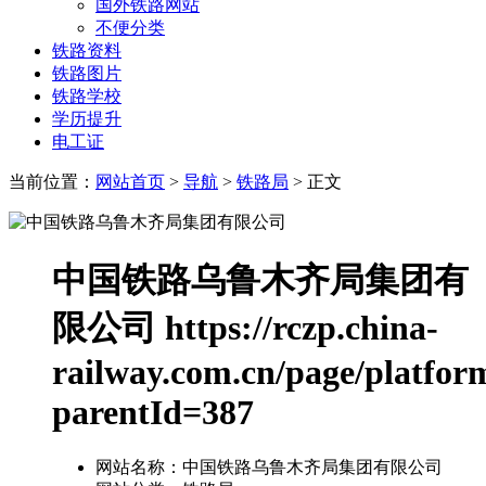
国外铁路网站
不便分类
铁路资料
铁路图片
铁路学校
学历提升
电工证
当前位置：
网站首页
>
导航
>
铁路局
> 正文
中国铁路乌鲁木齐局集团有
限公司 https://rczp.china-
railway.com.cn/page/platfo
parentId=387
网站名称：
中国铁路乌鲁木齐局集团有限公司