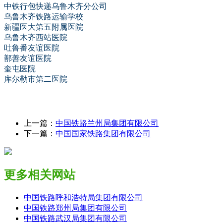
中铁行包快递乌鲁木齐分公司
乌鲁木齐铁路运输学校
新疆医大第五附属医院
乌鲁木齐西站医院
吐鲁番友谊医院
鄯善友谊医院
奎屯医院
库尔勒市第二医院
上一篇：
中国铁路兰州局集团有限公司
下一篇：
中国国家铁路集团有限公司
更多相关网站
中国铁路呼和浩特局集团有限公司
中国铁路郑州局集团有限公司
中国铁路武汉局集团有限公司