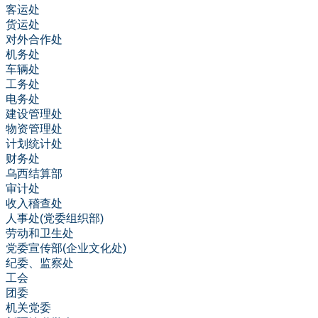
客运处
货运处
对外合作处
机务处
车辆处
工务处
电务处
建设管理处
物资管理处
计划统计处
财务处
乌西结算部
审计处
收入稽查处
人事处(党委组织部)
劳动和卫生处
党委宣传部(企业文化处)
纪委、监察处
工会
团委
机关党委