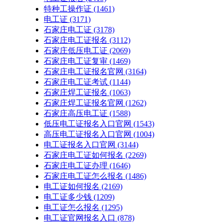
特种工操作证
(1461)
电工证
(3171)
石家庄电工证
(3178)
石家庄电工证报名
(3112)
石家庄低压电工证
(2069)
石家庄电工证复审
(1469)
石家庄电工证报名官网
(3164)
石家庄电工证考试
(1144)
石家庄焊工证报名
(1063)
石家庄焊工证报名官网
(1262)
石家庄高压电工证
(1588)
低压电工证报名入口官网
(1543)
高压电工证报名入口官网
(1004)
电工证报名入口官网
(3144)
石家庄电工证如何报名
(2269)
石家庄电工证办理
(1646)
石家庄电工证怎么报名
(1486)
电工证如何报名
(2169)
电工证多少钱
(1209)
电工证怎么报名
(1295)
电工证官网报名入口
(878)