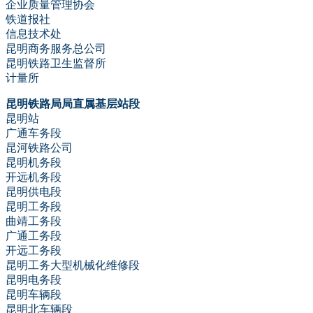
企业质量管理协会
铁道报社
信息技术处
昆明商务服务总公司
昆明铁路卫生监督所
计量所
昆明铁路局局直属基层站段
昆明站
广通车务段
昆河铁路公司
昆明机务段
开远机务段
昆明供电段
昆明工务段
曲靖工务段
广通工务段
开远工务段
昆明工务大型机械化维修段
昆明电务段
昆明车辆段
昆明北车辆段