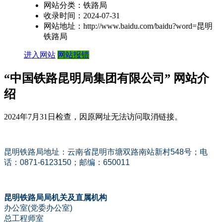
网站分类：
铁路局
收录时间：
2024-07-31
网站地址：
http://www.baidu.com/baidu?word=昆明
铁路局
进入网站
网站报错
“中国铁路昆明局集团有限公司” 网站介
绍
2024年7月31日检查，因原网址无法访问取消链接。
昆明铁路局地址：云南省昆明市塘双路南站新村548号；电
话：0871-6123150；邮编：650011
昆明铁路局局机关及直属机构
办公室(党委办公室)
总工程师室