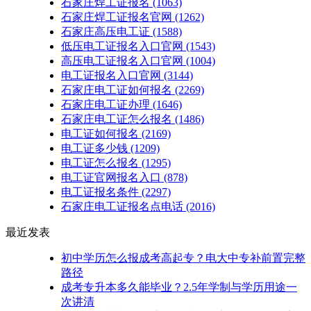
石家庄焊工证报名
(1063)
石家庄焊工证报名官网
(1262)
石家庄高压电工证
(1588)
低压电工证报名入口官网
(1543)
高压电工证报名入口官网
(1004)
电工证报名入口官网
(3144)
石家庄电工证如何报名
(2269)
石家庄电工证办理
(1646)
石家庄电工证怎么报名
(1486)
电工证如何报名
(2169)
电工证多少钱
(1209)
电工证怎么报名
(1295)
电工证官网报名入口
(878)
电工证报名条件
(2297)
石家庄电工证报名点电话
(2016)
最近发表
初中学历怎么报成考高起专？电大中专补前置完整
路径
成考专升本多久能毕业？2.5年学制与学历用途一
次讲清