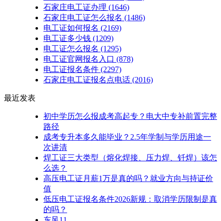
石家庄电工证办理
(1646)
石家庄电工证怎么报名
(1486)
电工证如何报名
(2169)
电工证多少钱
(1209)
电工证怎么报名
(1295)
电工证官网报名入口
(878)
电工证报名条件
(2297)
石家庄电工证报名点电话
(2016)
最近发表
初中学历怎么报成考高起专？电大中专补前置完整
路径
成考专升本多久能毕业？2.5年学制与学历用途一
次讲清
焊工证三大类型（熔化焊接、压力焊、钎焊）该怎
么选？
高压电工证月薪1万是真的吗？就业方向与持证价
值
低压电工证报名条件2026新规：取消学历限制是真
的吗？
东风11