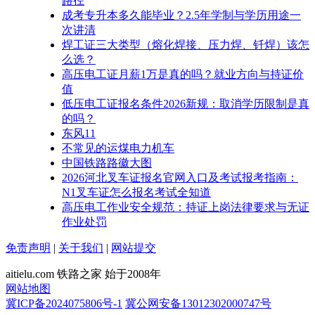
路径
成考专升本多久能毕业？2.5年学制与学历用途一
次讲清
焊工证三大类型（熔化焊接、压力焊、钎焊）该怎
么选？
高压电工证月薪1万是真的吗？就业方向与持证价
值
低压电工证报名条件2026新规：取消学历限制是真
的吗？
东风11
不常见的运煤电力机车
中国铁路路徽大图
2026河北叉车证报名官网入口及考试报考指南：
N1叉车证怎么报名考试全知道
高压电工作业安全规范：持证上岗法律要求与无证
作业处罚
免责声明
|
关于我们
|
网站提交
aitielu.com 铁路之家 始于2008年
网站地图
冀ICP备2024075806号-1
冀公网安备13012302000747号