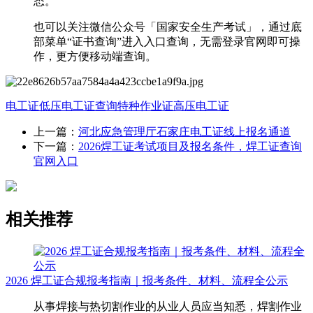
态。
也可以关注微信公众号「国家安全生产考试」，通过底
部菜单“证书查询”进入入口查询，无需登录官网即可操
作，更方便移动端查询。
电工证
低压电工证查询
特种作业证
高压电工证
上一篇：
河北应急管理厅石家庄电工证线上报名通道
下一篇：
2026焊工证考试项目及报名条件，焊工证查询
官网入口
相关推荐
2026 焊工证合规报考指南｜报考条件、材料、流程全公示
从事焊接与热切割作业的从业人员应当知悉，焊割作业