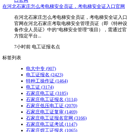
在河北石家庄怎么考电梯安全员证，考电梯安全证入口官网
在河北石家庄怎么考电梯安全员证，考电梯安全证入口
官网在河北石家庄考取‌电梯安全管理员证‌（即《特种设
备作业人员证》中的“电梯安全管理”项目），需通过官
方指定平台...
7小时前
电工证报名点
标签列表
电大中专
(907)
电工证报名
(2423)
特种工操作证
(1464)
电工证
(3174)
石家庄电工证
(3185)
石家庄电工证报名
(3114)
石家庄低压电工证
(2070)
石家庄电工证复审
(1469)
石家庄电工证报名官网
(3166)
石家庄电工证考试
(1147)
石家庄焊工证报名
(1065)