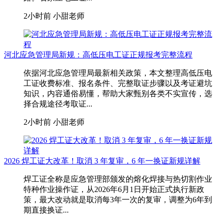
2小时前
小甜老师
河北应急管理局新规：高低压电工证正规报考完整流程
依据河北应急管理局最新相关政策，本文整理高低压电
工证收费标准、报名条件、完整取证步骤以及考证避坑
知识，内容通俗易懂，帮助大家甄别各类不实宣传，选
择合规途径考取证...
2小时前
小甜老师
2026 焊工证大改革！取消 3 年复审，6 年一换证新规详解
焊工证全称是应急管理部颁发的熔化焊接与热切割作业
特种作业操作证，从2026年6月1日开始正式执行新政
策，最大改动就是取消每3年一次的复审，调整为6年到
期直接换证...