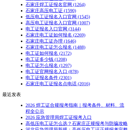
石家庄焊工证报名官网
(1264)
石家庄高压电工证
(1590)
低压电工证报名入口官网
(1545)
高压电工证报名入口官网
(1007)
电工证报名入口官网
(3144)
石家庄电工证如何报名
(2269)
石家庄电工证办理
(1646)
石家庄电工证怎么报名
(1488)
电工证如何报名
(2172)
电工证多少钱
(1208)
电工证怎么报名
(1297)
电工证官网报名入口
(878)
电工证报名条件
(2301)
石家庄电工证报名点电话
(2016)
最近发表
2026 焊工证合规报考指南｜报考条件、材料、流
程全公示
2026 应急管理局焊工证报考入口
高低压电工证怎么选？石家庄正规报考与防骗攻略
河北应急管理局新规：高低压电工证正规报考完整