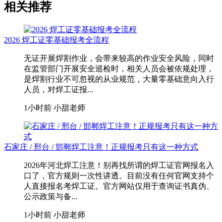
相关推荐
2026 焊工证零基础报考全流程
无证开展焊割作业，会带来较高的作业安全风险，同时
在监管部门开展安全巡检时，相关人员会被依规处理，
是焊割行业不可忽视的从业规范，大量零基础意向入行
人员，对焊工证报...
1小时前
小甜老师
石家庄 / 邢台 / 邯郸焊工注意！正规报考只有这一种方式
2026年河北焊工注意！别再找所谓的焊工证官网报名入
口了，官方规则一次性讲透。目前没有任何官网支持个
人直接报名考焊工证。官方网站仅用于查询证书真伪、
公示政策与备...
1小时前
小甜老师