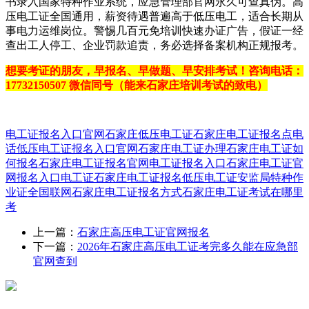
书录入国家特种作业系统，应急管理部官网永久可查真伪。高
压电工证全国通用，薪资待遇普遍高于低压电工，适合长期从
事电力运维岗位。警惕几百元免培训快速办证广告，假证一经
查出工人停工、企业罚款追责，务必选择备案机构正规报考。
想要考证的朋友，早报名、早做题、早安排考试！咨询电话：
17732150507 微信同号（能来石家庄培训考试的致电）
电工证报名入口官网
石家庄低压电工证
石家庄电工证报名点电
话
低压电工证报名入口官网
石家庄电工证办理
石家庄电工证如
何报名
石家庄电工证报名官网
电工证报名入口
石家庄电工证官
网报名入口
电工证石家庄电工证报名
低压电工证
安监局特种作
业证全国联网
石家庄电工证报名方式
石家庄电工证考试在哪里
考
上一篇：
石家庄高压电工证官网报名
下一篇：
2026年石家庄高压电工证考完多久能在应急部
官网查到