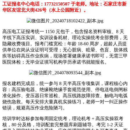
工证报名中心电话：17732150507 于老师。地址：石家庄市新
华区友谊北大街426号（水上公园附近）。
高压电工证报考统一 1150 元包干，包含报名资料审核、8 天
半线下高压实训、实训设备耗材、理论实操统考全部费用，无
隐藏收费项目。报考门槛宽松：年龄 18-60 周岁，超龄人员提
供单位在岗从业证明可受理；无心脏病、眩晕、色盲、肢体残
疾等妨碍高压作业疾病，现场签署健康承诺书即可，无需三甲
医院体检；无毕业证填写机构学历承诺书就能报名。
报名建档完成后，统一参与 8 天半高压专项集训，课程核心内
容：高压验电器、绝缘靴绝缘手套规范使用、停电送电倒闸标
准化操作、变压器日常巡检、高压线路故障排查、触电与电弧
烧伤急救。每天安排大量真机实操练习，老师一对一纠正操作
错误，规避高压作业危险陋习。
培训学时达标参加每周固定统考，理论机考 + 高压实操双考
核，80 分及格，培训配套完整题库刷题辅导。考完 1-2 天证