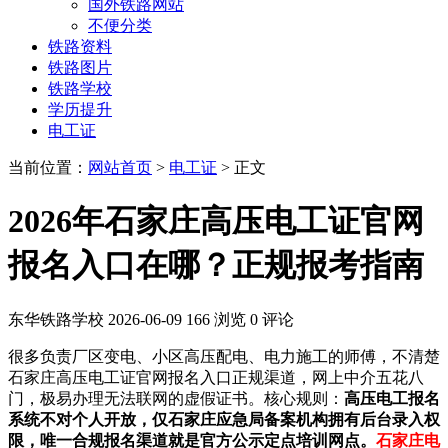
国外铁路网站
不便分类
铁路资料
铁路图片
铁路学校
学历提升
电工证
当前位置：
网站首页
>
电工证
> 正文
2026年石家庄高压电工证官网
报名入口在哪？正规报考指南
东华铁路学校
2026-06-09
166 浏览
0 评论
很多负责厂区变电、小区高压配电、电力施工的师傅，不清楚
石家庄高压电工证官网报名入口正规渠道，网上中介五花八
门，极易办理无法联网的虚假证书。核心规则：
高压电工报名
系统不对个人开放，仅石家庄应急局备案机构拥有后台录入权
限，唯一合规报名渠道就是官方公示定点培训网点。
石家庄电