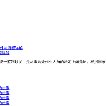
程详解
统一监制颁发，是从事高处作业人员的法定上岗凭证。根据国家规