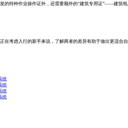
的特种作业操作证外，还需要额外的“建筑专用证”——建筑电工
正在考虑入行的新手来说，了解两者的差异有助于做出更适合自