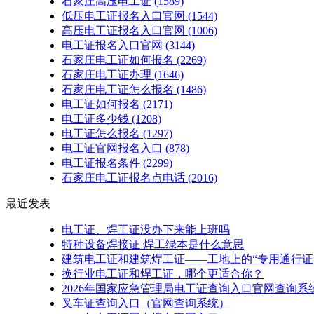
石家庄高压电工证
(1589)
低压电工证报名入口官网
(1544)
高压电工证报名入口官网
(1006)
电工证报名入口官网
(3144)
石家庄电工证如何报名
(2269)
石家庄电工证办理
(1646)
石家庄电工证怎么报名
(1486)
电工证如何报名
(2171)
电工证多少钱
(1208)
电工证怎么报名
(1297)
电工证官网报名入口
(878)
电工证报名条件
(2299)
石家庄电工证报名点电话
(2016)
最近发表
电工证、焊工证没办下来能上班吗
特种设备焊接证 焊工绿本是什么意思
建筑电工证和建筑焊工证——工地上的“专用通行证
换行业电工证和焊工证，哪个更适合你？
2026年国家应急管理局电工证查询入口官网查询系
叉车证查询入口（官网查询系统）