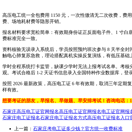
高压电工统一全包费用 1150 元，一次性缴清无二次收费，
费、场地耗材费等隐形开销。
报名材料要求宽松简单：有效期身份证正反面电子件、1 寸
费标准完全一致。
资料核验无误录入系统后，学员按照预约班次参与 8 天半全
触电心肺复苏急救，理论搭配真机实操反复演练，有低压基础上
学时全程系统打卡监管，缺课少学时无法上报考试名单。考核分为
观。考试合格后 1-2 天证书信息录入全国特种作业数据库，
按照 2026 最新政策，高压电工证 6 年有效期，取消三
样有效。
想要考证的朋友，早报名、早做题、早安排考试！咨询电话：177
石家庄高压电工证官网报名
高压电工证官网报名
电工证官网报
石家庄电工证报名
石家庄电工证报名方式
高压电工证报名入口
上一篇：
石家庄考电工证多少钱？官方统一收费标准