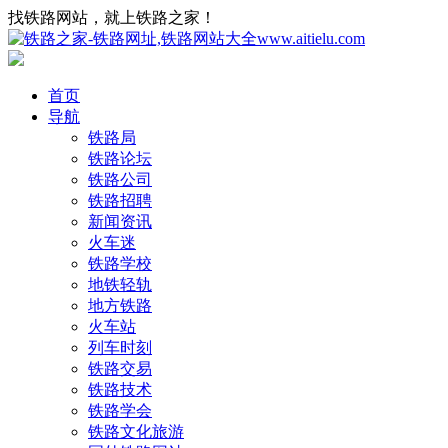
找铁路网站，就上铁路之家！
首页
导航
铁路局
铁路论坛
铁路公司
铁路招聘
新闻资讯
火车迷
铁路学校
地铁轻轨
地方铁路
火车站
列车时刻
铁路交易
铁路技术
铁路学会
铁路文化旅游