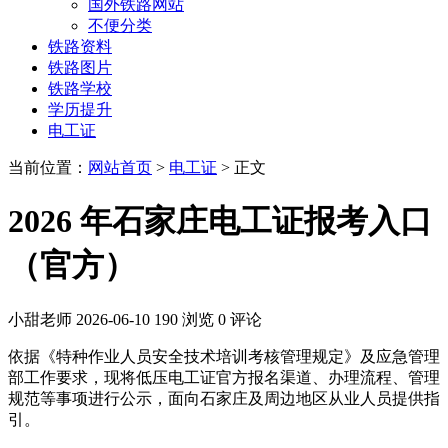
国外铁路网站
不便分类
铁路资料
铁路图片
铁路学校
学历提升
电工证
当前位置：
网站首页
>
电工证
> 正文
2026 年石家庄电工证报考入口
（官方）
小甜老师
2026-06-10
190 浏览
0 评论
依据《特种作业人员安全技术培训考核管理规定》及应急管理
部工作要求，现将低压电工证官方报名渠道、办理流程、管理
规范等事项进行公示，面向石家庄及周边地区从业人员提供指
引。