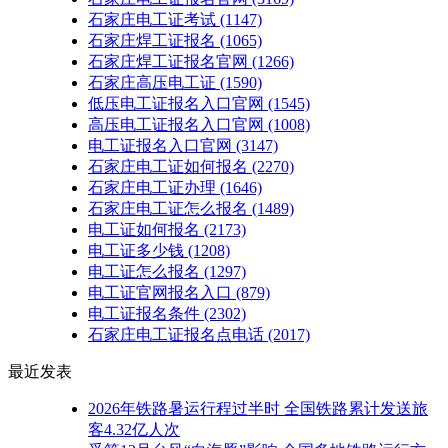
石家庄电工证考试
(1147)
石家庄焊工证报名
(1065)
石家庄焊工证报名官网
(1266)
石家庄高压电工证
(1590)
低压电工证报名入口官网
(1545)
高压电工证报名入口官网
(1008)
电工证报名入口官网
(3147)
石家庄电工证如何报名
(2270)
石家庄电工证办理
(1646)
石家庄电工证怎么报名
(1489)
电工证如何报名
(2173)
电工证多少钱
(1208)
电工证怎么报名
(1297)
电工证官网报名入口
(879)
电工证报名条件
(2302)
石家庄电工证报名点电话
(2017)
最近发表
2026年铁路暑运行程过半时 全国铁路累计发送旅
客‌4.32亿人次‌